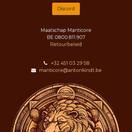
Discord
Maatschap Manticore
BE 0800.811.907
Retourbeleid
+32 451 03 29 58
manticore@antonkindt.be