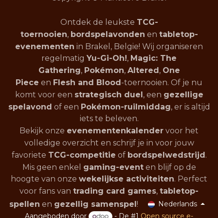
Ontdek de leukste
TCG-
toernooien
,
bordspelavonden
en
tabletop-
evenementen
in Brakel, Belgie! Wij organiseren
regelmatig
Yu-Gi-Oh!
,
Magic: The
Gathering
,
Pokémon
,
Altered
,
One
Piece
en
Flesh and Blood
-toernooien. Of je nu
komt voor een
strategisch duel
, een
gezellige
spelavond
of een
Pokémon-ruilmiddag
, er is altijd
iets te beleven.
Bekijk onze
evenementenkalender
voor het
volledige overzicht en schrijf je in voor jouw
favoriete
TCG-competitie
of
bordspelwedstrijd
.
Mis geen enkel
gaming-event
en blijf op de
hoogte van onze
wekelijkse activiteiten
. Perfect
voor fans van
trading card games
,
tabletop-
spellen
en
gezellig samenspel
!
Nederlands
Aangeboden door
- De #1
Open source e-