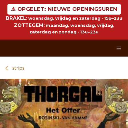
Overslaan naar inhoud
⚠️ OPGELET: NIEUWE OPENINGSUREN
BRAKEL:
woensdag, vrijdag en zaterdag · 15u–23u
ZOTTEGEM:
maandag, woensdag, vrijdag,
zaterdag en zondag · 13u–23u
strips