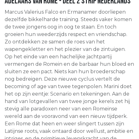
Adelaars van rome - deel 2 strip nederlands
Marcus Valerius Falco en Ermanamer doorliepen
dezelfde bikkelharde training. Steeds vaker komen
de twee jongens oog in oog te staan. En toch
groeien hun weederzijds respect en vriendschap.
Zo ontdekken ze samen de roes van het
wapengekletter en het plezier van de zintuigen.
Op het einde van een hachelijke jachtpartij
vermengen de Romein en de barbaar hun bloed en
sluiten ze een pact. Niets kan hun broederschap
nog bedreigen. Deze nieuwe cyclus vertelt de
becoming of age van twee tegenpolen. Marini doet
het op zijn eentje: Scenario en tekeningen. Aan de
hand van lotgevallen van twee jonge kerels zet hij
stevig alle paradoxen neer van een Romeinse
wereld aan de vooravond van een nieuw tijdperk.
Een Rome dat heen en weer slingert tussen zijn
Latijnse roots, vaak ontaard door wellust, ambitie en
intriges, en de primitieve levenskracht van de