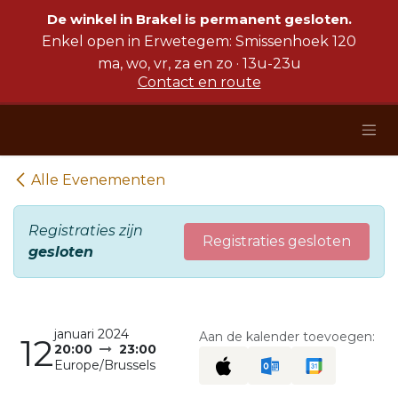
Overslaan naar inhoud
De winkel in Brakel is permanent gesloten.
Enkel open in Erwetegem: Smissenhoek 120
ma, wo, vr, za en zo · 13u-23u
Contact en route
Alle Evenementen
Registraties zijn
Registraties gesloten
gesloten
januari 2024
Aan de kalender toevoegen:
12
20:00
23:00
Europe/Brussels