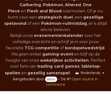
Gathering
,
Pokémon
,
Altered
,
One
Piece
en
Flesh and Blood
-toernooien. Of je nu
komt voor een
strategisch duel
, een
gezellige
spelavond
of een
Pokémon-ruilmiddag
, er is altijd
iets te beleven.
Bekijk onze
evenementenkalender
voor het
volledige overzicht en schrijf je in voor jouw
favoriete
TCG-competitie
of
bordspelwedstrijd
.
Mis geen enkel
gaming-event
en blijf op de
hoogte van onze
wekelijkse activiteiten
. Perfect
voor fans van
trading card games
,
tabletop-
spellen
en
gezellig samenspel
!
Nederlands
Aangeboden door
- De #1
Open source e-
commerce