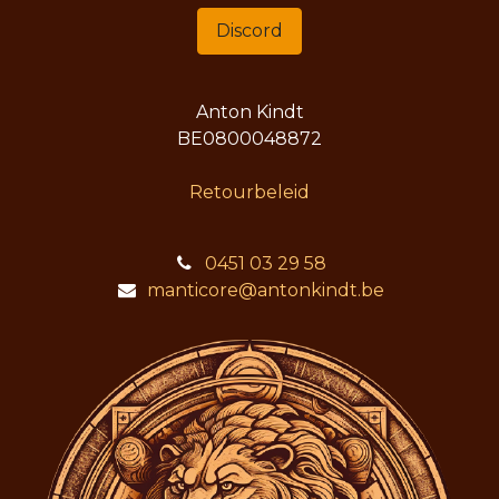
Discord
Anton Kindt
BE0800048872
Retourbeleid
0451 03 29 58
manticore@antonkindt.be