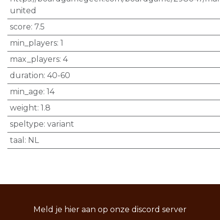
united
score
:
7.5
min_players
:
1
max_players
:
4
duration
:
40-60
min_age
:
14
weight
:
1.8
speltype
:
variant
taal
:
NL
Meld je hier aan op onze discord server